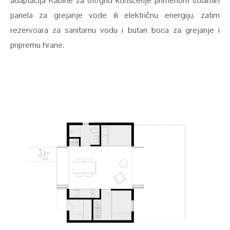
adaptacija Kabine za off/grid korišćenje primenom solarnih
panela za grejanje vode ili električnu energiju, zatim
rezervoara za sanitarnu vodu i butan boca za grejanje i
pripremu hrane.