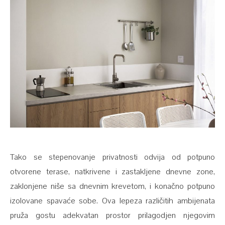
Tako se stepenovanje privatnosti odvija od potpuno
otvorene terase, natkrivene i zastakljene dnevne zone,
zaklonjene niše sa dnevnim krevetom, i konačno potpuno
izolovane spavaće sobe. Ova lepeza različitih ambijenata
pruža gostu adekvatan prostor prilagodjen njegovim