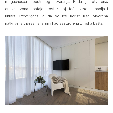
mogućnošču obostranog otvaranja. Kada je otvorena,
dnevna zona postaje prostor koji teče izmedju spolja i
unutra. Predviđena je da se leti koristi kao otvorena
natkrivena trpezarija, a zimi kao zastakljena zimska bašta.