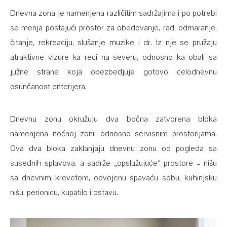
Dnevna zona je namenjena različitim sadržajima i po potrebi
se menja postajući prostor za obedovanje, rad, odmaranje,
čitanje, rekreaciju, slušanje muzike i dr. Iz nje se pružaju
atraktivne vizure ka reci na severu, odnosno ka obali sa
južne strane koja obezbedjuje gotovo celodnevnu
osunčanost enterijera.
Dnevnu zonu okružuju dva bočna zatvorena bloka
namenjena noćnoj zoni, odnosno servisnim prostorijama.
Ova dva bloka zaklanjaju dnevnu zonu od pogleda sa
susednih splavova, a sadrže „opslužujuće“ prostore – nišu
sa dnevnim krevetom, odvojenu spavaću sobu, kuhinjsku
nišu, perionicu, kupatilo i ostavu.