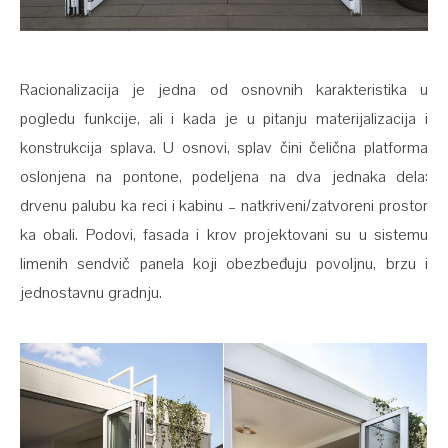
Racionalizacija je jedna od osnovnih karakteristika u
pogledu funkcije, ali i kada je u pitanju materijalizacija i
konstrukcija splava. U osnovi, splav čini čelična platforma
oslonjena na pontone, podeljena na dva jednaka dela:
drvenu palubu ka reci i kabinu – natkriveni/zatvoreni prostor
ka obali. Podovi, fasada i krov projektovani su u sistemu
limenih sendvič panela koji obezbeđuju povoljnu, brzu i
jednostavnu gradnju.