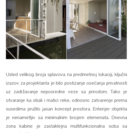
Usled velikog broja splavova na predmetnoj lokaciji, ključni
izazov za projektanta je bilo postizanje osećanja privatnosti
uz zadržavanje neposredne veze sa prirodom. Tako je
otvaranje ka obali i matici reke, odnosno zatvarenje prema
susedima pružilo jasan koncept prostora. Enterijer objekta
je nenametljiv sa minimalnim brojem elemenata. Dnevna
zona kabine je zastaklejna multifunkcionalna soba sa