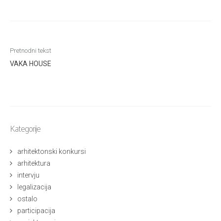
Kretanje
Pretnodni tekst
članka
VAKA HOUSE
Kategorije
arhitektonski konkursi
arhitektura
intervju
legalizacija
ostalo
participacija