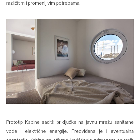
različitim i promenljivim potrebama.
Prototip Kabine sadrži priključke na javnu mrežu sanitarne
vode i električne energije. Predviđena je i eventualna